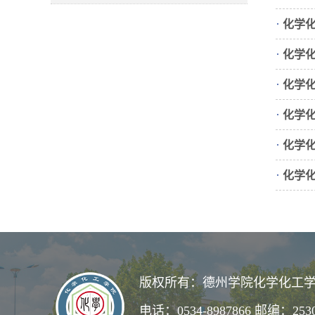
·
化学
·
化学
·
化学
·
化学
·
化学
·
化学
版权所有：德州学院化学化工学
电话：0534-8987866 邮编：253