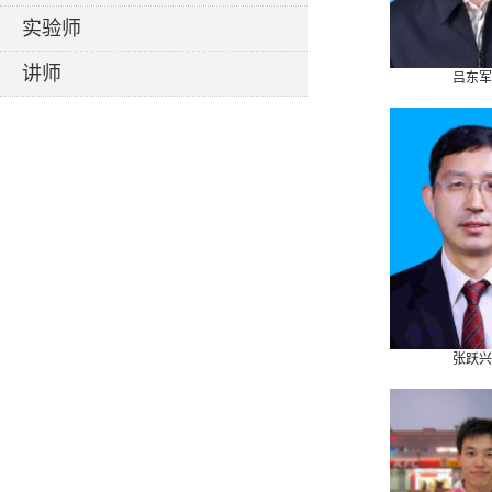
实验师
讲师
吕东军
张跃兴