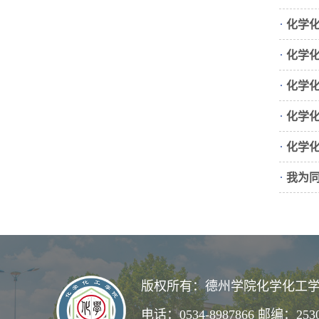
·
化学
·
化学
·
化学
·
化学
·
化学
·
我为同
版权所有：德州学院化学化工学
电话：0534-8987866 邮编：253