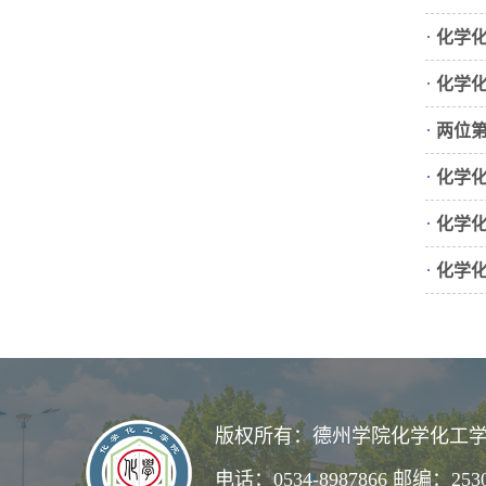
·
化学
·
化学
·
两位第
·
化学
·
化学
·
化学
版权所有：德州学院化学化工学
电话：0534-8987866 邮编：253