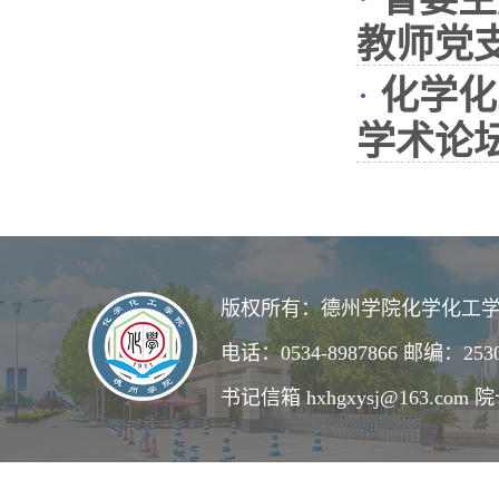
教师党
·
化学化
学术论
版权所有：德州学院化学化工学
电话：0534-8987866 邮编：253
书记信箱 hxhgxysj@163.com 院