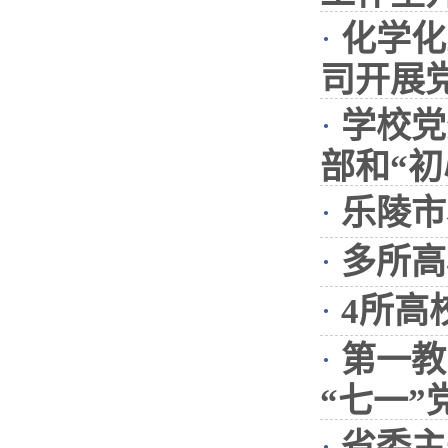
·
化学化
司开展
·
学校党
部和“初
·
乐陵市
·
多所高
·
4所高
·
第一教
“七一”
·
省委主